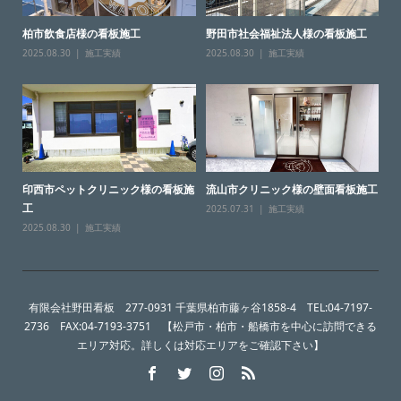
柏市飲食店様の看板施工
野田市社会福祉法人様の看板施工
2025.08.30
施工実績
2025.08.30
施工実績
印西市ペットクリニック様の看板施
流山市クリニック様の壁面看板施工
工
2025.07.31
施工実績
2025.08.30
施工実績
有限会社野田看板 277-0931 千葉県柏市藤ヶ谷1858-4 TEL:04-7197-
2736 FAX:04-7193-3751 【松戸市・柏市・船橋市を中心に訪問できる
エリア対応。詳しくは対応エリアをご確認下さい】