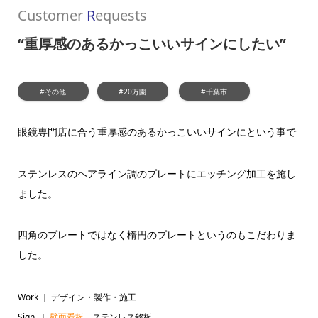
Customer
R
equests
“重厚感のあるかっこいいサインにしたい”
#その他
#20万園
#千葉市
眼鏡専門店に合う重厚感のあるかっこいいサインにという事で
ステンレスのヘアライン調のプレートにエッチング加工を施し
ました。
四角のプレートではなく楕円のプレートというのもこだわりま
した。
Work ｜ デザイン・製作・施工
Sign ｜
壁面看板
ステンレス銘板