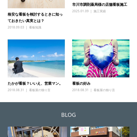
市川市調剤薬局様の店舗看板施工
2025.01.09
施工実績
格安な看板を検討するときに知っ
ておきたい真実とは？
2018.09.03
看板知識
たかが看板？いいえ、営業マン。
看板の好み
2018.08.31
看板屋の独り言
2018.08.31
看板屋の独り言
BLOG