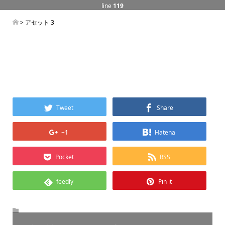
line
119
> アセット 3
Tweet
Share
+1
Hatena
Pocket
RSS
feedly
Pin it