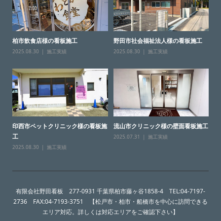
柏市飲食店様の看板施工
野田市社会福祉法人様の看板施工
2025.08.30
施工実績
2025.08.30
施工実績
印西市ペットクリニック様の看板施
流山市クリニック様の壁面看板施工
工
2025.07.31
施工実績
2025.08.30
施工実績
有限会社野田看板 277-0931 千葉県柏市藤ヶ谷1858-4 TEL:04-7197-
2736 FAX:04-7193-3751 【松戸市・柏市・船橋市を中心に訪問できる
エリア対応。詳しくは対応エリアをご確認下さい】