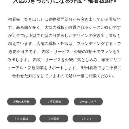
“入店のきっかけになる外観・袖看板製作”
袖看板（突き出し）は建物壁面部分から突き出している看板で
す。高所面が多く、大型の看板が設置されるケースが多いです
が近年では小型で丸型の可愛らしいデザインの突き出し看板も
増えています。店舗の看板・外観は、ブランディングする上で
必要不可欠です。
内装・サービス・外観の3拍子でファンを生
み出します。 内装・サービスを外観に落とし込み、確実にリニ
ューアル・新規開業をサポートします。
野田看板ではご予算に
合わせた対応をしていますので是非一度ご相談ください。
#天然木看板
#壁面看板
#カルプ文字
#自立看板
#袖看板
#テント