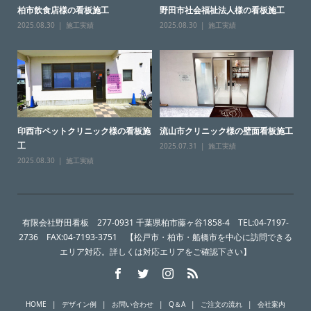
柏市飲食店様の看板施工
野田市社会福祉法人様の看板施工
2025.08.30
施工実績
2025.08.30
施工実績
印西市ペットクリニック様の看板施
流山市クリニック様の壁面看板施工
工
2025.07.31
施工実績
2025.08.30
施工実績
有限会社野田看板 277-0931 千葉県柏市藤ヶ谷1858-4 TEL:04-7197-
2736 FAX:04-7193-3751 【松戸市・柏市・船橋市を中心に訪問できる
エリア対応。詳しくは対応エリアをご確認下さい】
HOME
デザイン例
お問い合わせ
Q＆A
ご注文の流れ
会社案内