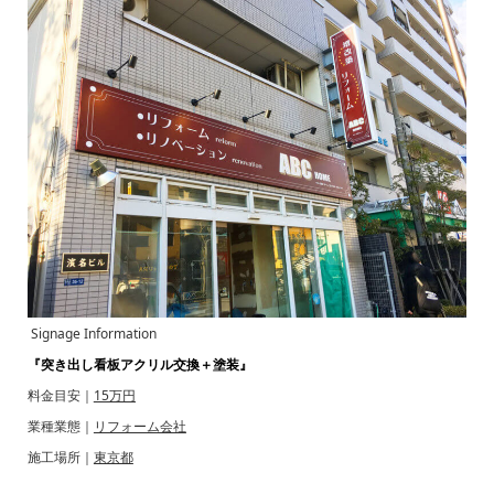
Signage Information
『突き出し看板アクリル交換＋塗装』
料金目安｜
15万円
業種業態｜
リフォーム会社
施工場所｜
東京都