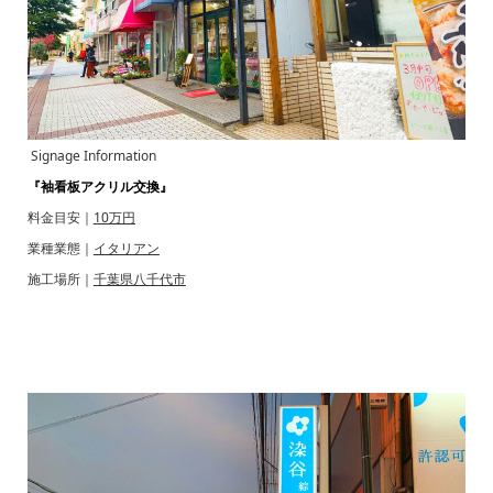
Signage Information
『袖看板アクリル交換』
料金目安｜
10万円
業種業態｜
イタリアン
施工場所｜
千葉県八千代市