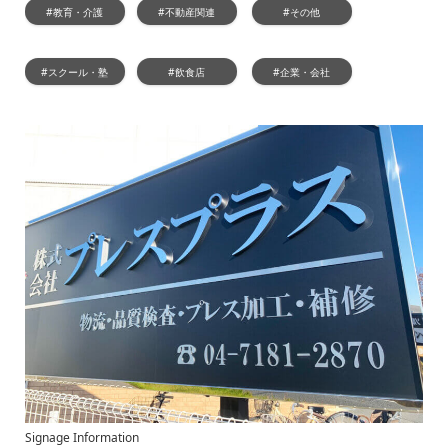
#教育・介護
#不動産関連
#その他
#スクール・塾
#飲食店
#企業・会社
Signage Information