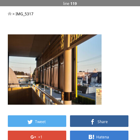
line
119
> IMG_5317
Tweet
Share
+1
Hatena