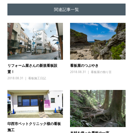
関連記事一覧
リフォーム屋さんの新規看板設
看板屋のつぶやき
置！
2018.08.31
看板屋の独り言
2018.08.31
看板施工日記
印西市ペットクリニック様の看板
施工
木材を使った看板の一言