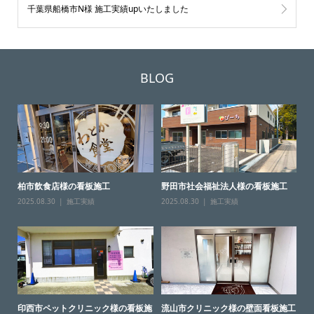
千葉県船橋市N様 施工実績upいたしました
BLOG
柏市飲食店様の看板施工
野田市社会福祉法人様の看板施工
2025.08.30
施工実績
2025.08.30
施工実績
印西市ペットクリニック様の看板施
流山市クリニック様の壁面看板施工