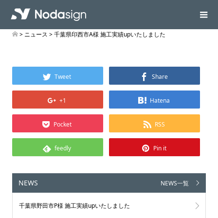
>
ニュース
> 千葉県印西市A様 施工実績upいたしました
Tweet
Share
+1
Hatena
Pocket
RSS
feedly
Pin it
NEWS
NEWS一覧
千葉県野田市P様 施工実績upいたしました