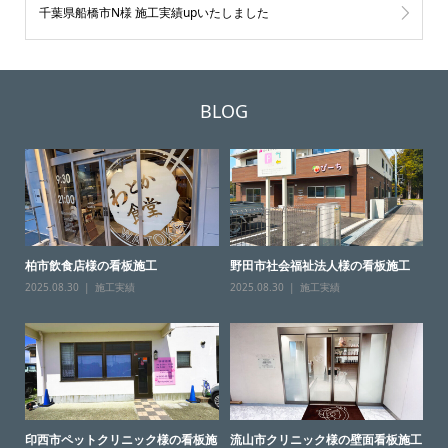
千葉県船橋市N様 施工実績upいたしました
BLOG
柏市飲食店様の看板施工
野田市社会福祉法人様の看板施工
2025.08.30
施工実績
2025.08.30
施工実績
印西市ペットクリニック様の看板施
流山市クリニック様の壁面看板施工