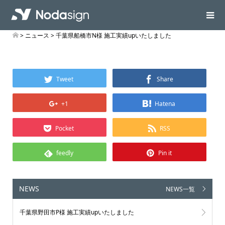
>
ニュース
> 千葉県船橋市N様 施工実績upいたしました
Tweet
Share
+1
Hatena
Pocket
RSS
feedly
Pin it
NEWS
NEWS一覧
千葉県野田市P様 施工実績upいたしました