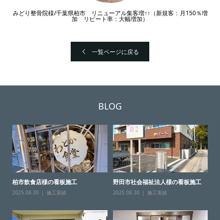
みどり整骨院様/千葉県柏市 リニューアル集客増↑↑（新規客：月150％増
加 リピート率：大幅増加）
一覧ページに戻る
BLOG
柏市飲食店様の看板施工
野田市社会福祉法人様の看板施工
2025.08.30
施工実績
2025.08.30
施工実績