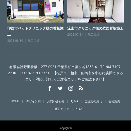
印西市ペットクリニック様の看板施
流山市クリニック様の壁面看板施工
工
2025.07.31
施工実績
2025.08.30
施工実績
有限会社野田看板 277-0931 千葉県柏市藤ヶ谷1858-4 TEL:04-7197-
2736 FAX:04-7193-3751 【松戸市・柏市・船橋市を中心に訪問できる
エリア対応。詳しくは対応エリアをご確認下さい】
HOME
デザイン例
お問い合わせ
Q＆A
ご注文の流れ
会社案内
対応エリア
BLOG
Copyright ©