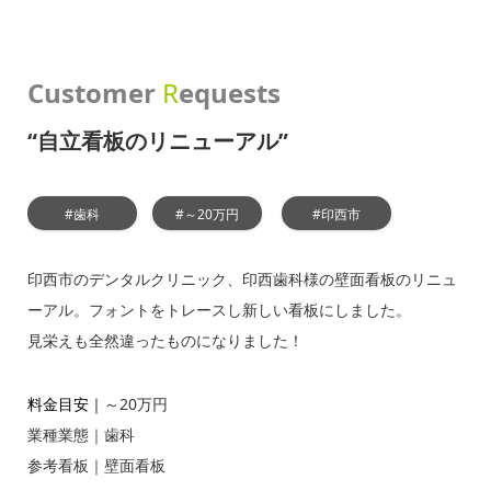
Customer
R
equests
“自立看板のリニューアル”
#歯科
#～20万円
#印西市
印西市のデンタルクリニック、印西歯科様の壁面看板のリニュ
ーアル。フォントをトレースし新しい看板にしました。
見栄えも全然違ったものになりました！
料金目安｜
～20万円
業種業態｜
歯科
参考看板｜
壁面看板