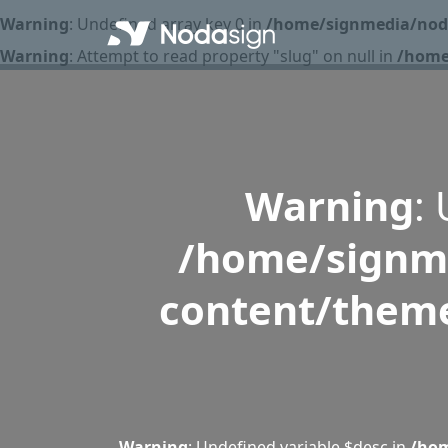
Warning
: Undefined array key 0 in
/home/signmedia/noda
Warning
: Attempt to read property "slug" on null in
/home
Warning
:
/home/signme
content/theme
Warning
: Undefined variable $desc in
/hom