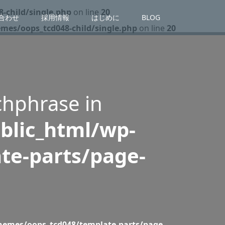
-child/single.php
on line
20
合わせ
採用情報
はじめに
BLOG
es/oops_tcd048-child/single.php
on line
20
chphrase in
blic_html/wp-
te-parts/page-
emes/oops_tcd048/template-parts/page-