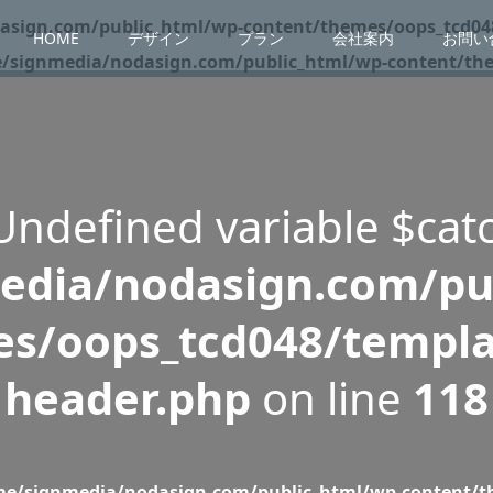
sign.com/public_html/wp-content/themes/oops_tcd048
HOME
デザイン
プラン
会社案内
お問い
/signmedia/nodasign.com/public_html/wp-content/them
 Undefined variable $cat
dia/nodasign.com/pu
s/oops_tcd048/templa
header.php
on line
118
e/signmedia/nodasign.com/public_html/wp-content/th