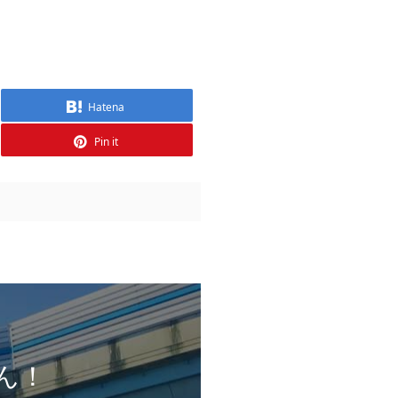
Hatena
Pin it
ん！