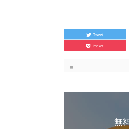
Tweet
Pocket
無