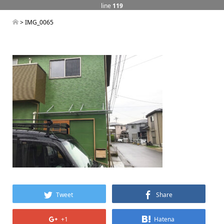
line
119
> IMG_0065
Tweet
Share
+1
Hatena