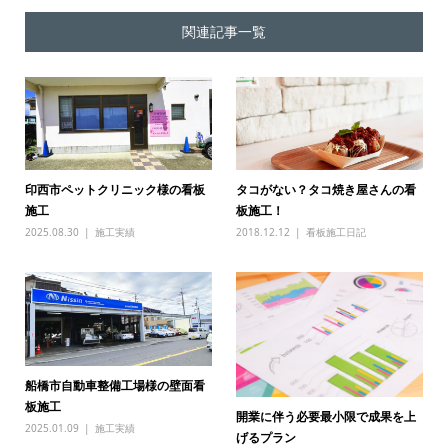
関連記事一覧
印西市ペットクリニック様の看板
タコがない？タコ焼き屋さんの看
施工
板施工！
2025.08.30
施工実績
2018.12.12
看板施工日記
船橋市自動車整備工場様の壁面看
板施工
開業に伴う必要最小限で成果を上
2025.01.09
施工実績
げるプラン