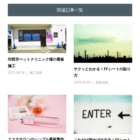
関連記事一覧
印西市ペットクリニック様の看板
施工
サクッとわかる！FFシートの貼り
2025.08.30
施工実績
方
2018.09.03
看板知識
エステサロンのシンプル看板製作
これだけ読めば大丈夫！FFシート