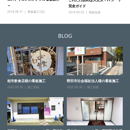
～
完全ガイド
2018.08.31
看板施工日記
2018.09.03
看板知識
BLOG
柏市飲食店様の看板施工
野田市社会福祉法人様の看板施工
2025.08.30
施工実績
2025.08.30
施工実績