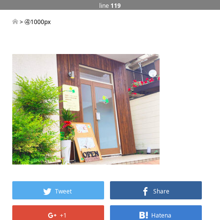
line
119
> ④1000px
Tweet
Share
+1
Hatena