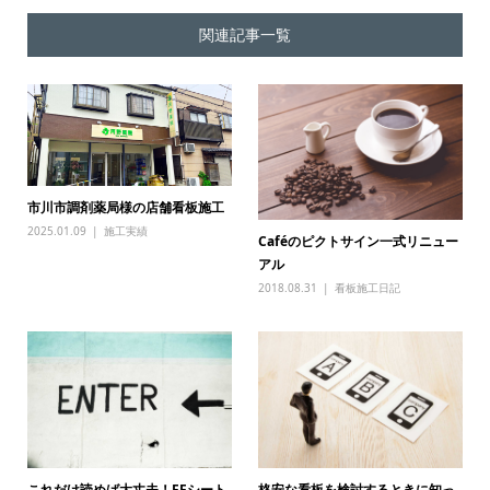
関連記事一覧
市川市調剤薬局様の店舗看板施工
2025.01.09
施工実績
Caféのピクトサイン一式リニュー
アル
2018.08.31
看板施工日記
これだけ読めば大丈夫！FFシート
格安な看板を検討するときに知っ