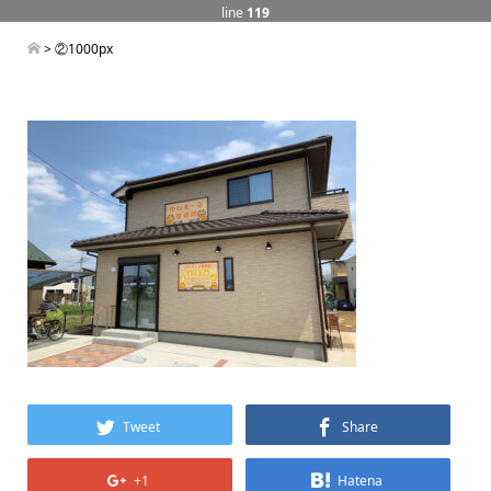
line
119
> ②1000px
Tweet
Share
+1
Hatena