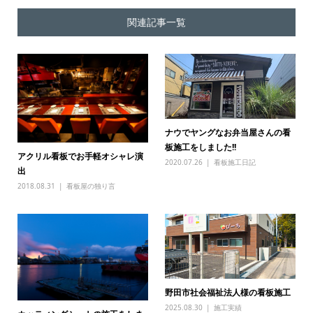
関連記事一覧
ナウでヤングなお弁当屋さんの看
板施工をしました!!
アクリル看板でお手軽オシャレ演
2020.07.26
看板施工日記
出
2018.08.31
看板屋の独り言
野田市社会福祉法人様の看板施工
2025.08.30
施工実績