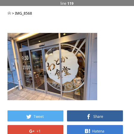
line
119
> IMG_8568
Tweet
Share
+1
Hatena