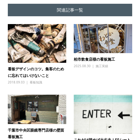
関連記事一覧
柏市飲食店様の看板施工
2025.08.30
施工実績
看板デザインのコツ。集客のため
に忘れてはいけないこと
2018.09.03
看板知識
千葉市中央区眼鏡専門店様の壁面
看板施工
これだけ読めば大丈夫！FFシート