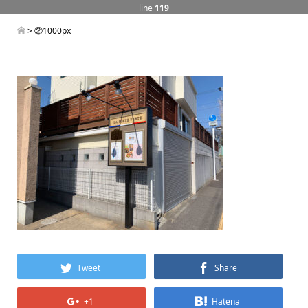
line
119
> ②1000px
Tweet
Share
+1
Hatena