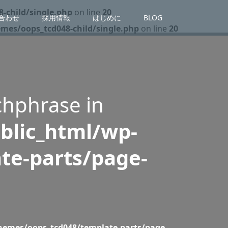
-child/single.php
on line
20
合わせ
採用情報
はじめに
BLOG
es/oops_tcd048-child/single.php
on line
20
chphrase in
blic_html/wp-
te-parts/page-
emes/oops_tcd048/template-parts/page-