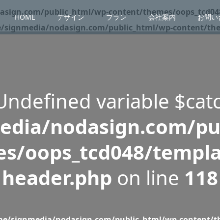
sign.com/public_html/wp-content/themes/oops_tcd048
HOME
デザイン
プラン
会社案内
お問い
/signmedia/nodasign.com/public_html/wp-content/them
 Undefined variable $cat
dia/nodasign.com/pu
s/oops_tcd048/templa
header.php
on line
118
e/signmedia/nodasign.com/public_html/wp-content/th