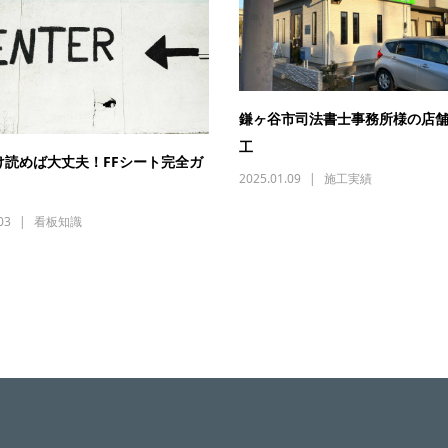
鎌ヶ谷市司法書士事務所様の店
工
け読めば大丈夫！FFシート完全ガ
2025.01.09
施工実績
03
看板知識