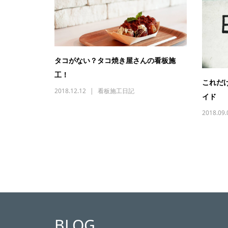
タコがない？タコ焼き屋さんの看板施
工！
これだ
2018.12.12
看板施工日記
イド
2018.09.
BLOG