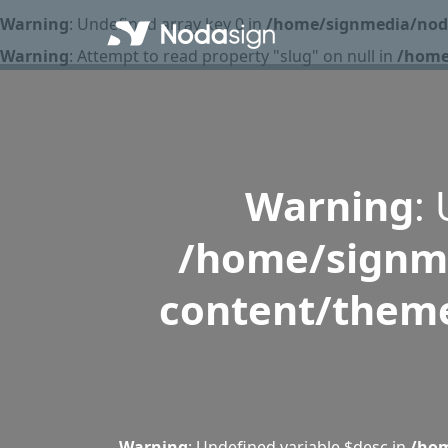
Warning
: Undefined array key 0 in
/home/signmedia/noda
Warning
: Attempt to read property "slug" on null in
/home
Warning
:
/home/signme
content/theme
Warning
: Undefined variable $desc in
/hom