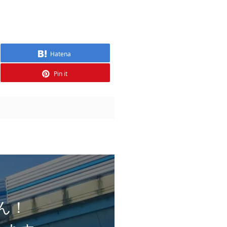
Hatena
Pin it
ん！