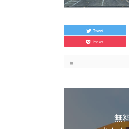
Tweet
Pocket
無