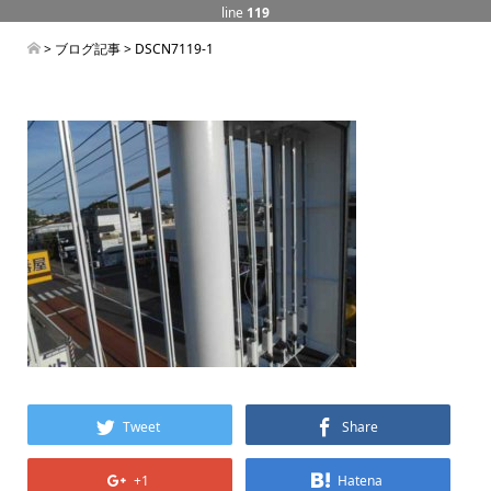
line
119
>
ブログ記事
> DSCN7119-1
Tweet
Share
+1
Hatena