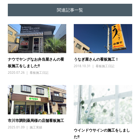
関連記事一覧
ナウでヤングなお弁当屋さんの看
うなぎ屋さんの看板施工！
板施工をしました!!
2018.10.31
看板施工日記
2020.07.26
看板施工日記
市川市調剤薬局様の店舗看板施工
2025.01.09
施工実績
ウインドウサインの施工をしまし
た!!