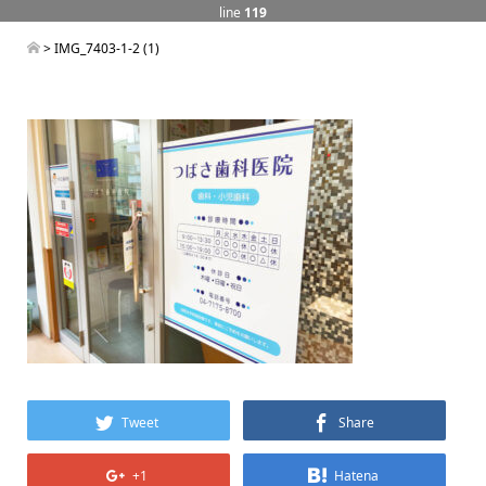
line
119
> IMG_7403-1-2 (1)
Tweet
Share
+1
Hatena