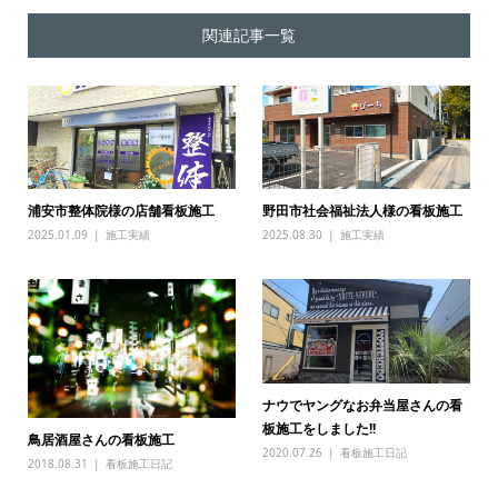
関連記事一覧
浦安市整体院様の店舗看板施工
野田市社会福祉法人様の看板施工
2025.01.09
施工実績
2025.08.30
施工実績
ナウでヤングなお弁当屋さんの看
板施工をしました!!
鳥居酒屋さんの看板施工
2020.07.26
看板施工日記
2018.08.31
看板施工日記