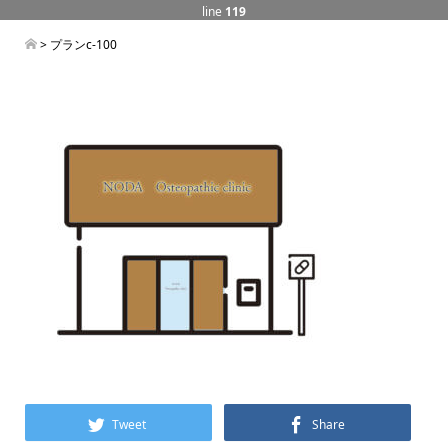
line
119
> プランc-100
Tweet
Share