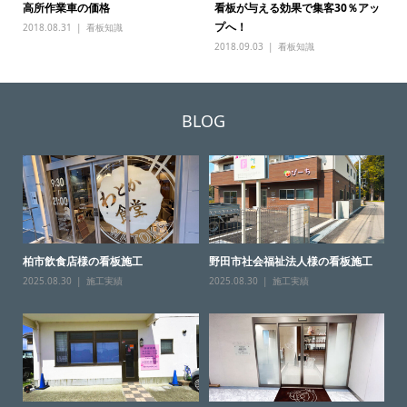
高所作業車の価格
看板が与える効果で集客30％アッ
プへ！
2018.08.31
看板知識
2018.09.03
看板知識
BLOG
柏市飲食店様の看板施工
野田市社会福祉法人様の看板施工
2025.08.30
施工実績
2025.08.30
施工実績