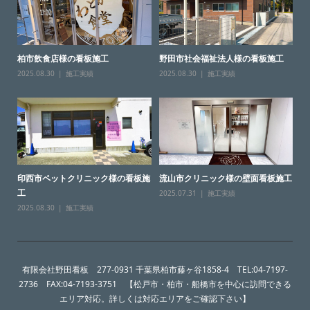
柏市飲食店様の看板施工
野田市社会福祉法人様の看板施工
2025.08.30
施工実績
2025.08.30
施工実績
印西市ペットクリニック様の看板施
流山市クリニック様の壁面看板施工
工
2025.07.31
施工実績
2025.08.30
施工実績
有限会社野田看板 277-0931 千葉県柏市藤ヶ谷1858-4 TEL:04-7197-
2736 FAX:04-7193-3751 【松戸市・柏市・船橋市を中心に訪問できる
エリア対応。詳しくは対応エリアをご確認下さい】