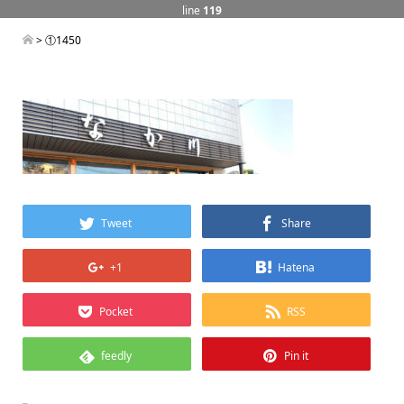
line
119
> ①1450
Tweet
Share
+1
Hatena
Pocket
RSS
feedly
Pin it