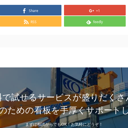
Share
+1
RSS
feedly
料で試せるサービスが盛りだくさ
のための看板を手厚くサポート
まずは相談からでもOK！お気軽にどうぞ！