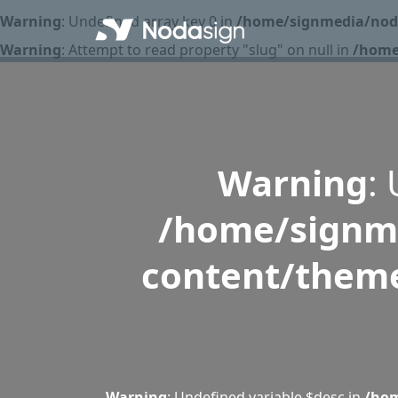
Warning
: Undefined array key 0 in
/home/signmedia/noda
Warning
: Attempt to read property "slug" on null in
/home
Warning
:
/home/signme
content/theme
Warning
: Undefined variable $desc in
/hom