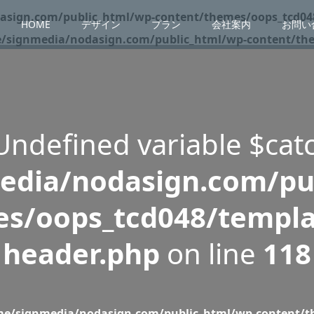
sign.com/public_html/wp-content/themes/oops_tcd048
HOME
デザイン
プラン
会社案内
お問い
/signmedia/nodasign.com/public_html/wp-content/them
 Undefined variable $cat
dia/nodasign.com/pu
s/oops_tcd048/templa
header.php
on line
118
e/signmedia/nodasign.com/public_html/wp-content/th