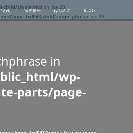
-child/single.php
on line
20
合わせ
採用情報
はじめに
BLOG
es/oops_tcd048-child/single.php
on line
20
chphrase in
blic_html/wp-
te-parts/page-
emes/oops_tcd048/template-parts/page-