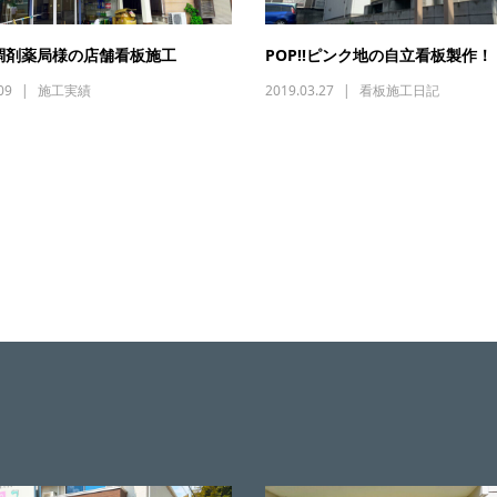
調剤薬局様の店舗看板施工
POP!!ピンク地の自立看板製作！
09
施工実績
2019.03.27
看板施工日記