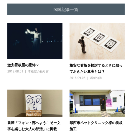
関連記事一覧
激安看板屋の恐怖？
格安な看板を検討するときに知っ
ておきたい真実とは？
2018.08.31
看板屋の独り言
2018.09.03
看板知識
書籍「フォント部へようこそー文
印西市ペットクリニック様の看板
字を楽しむ大人の部活」に掲載
施工