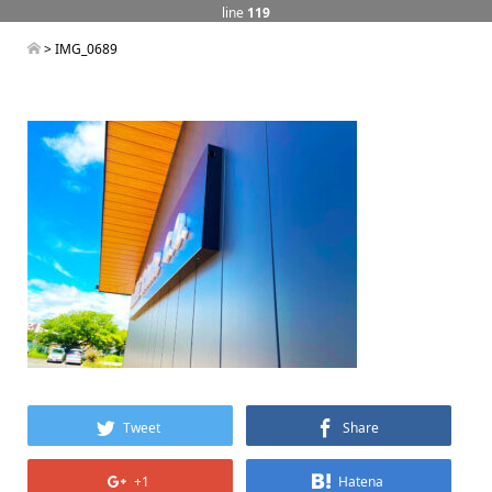
line
119
> IMG_0689
Tweet
Share
+1
Hatena