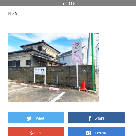
line
119
> 5
Tweet
Share
+1
Hatena