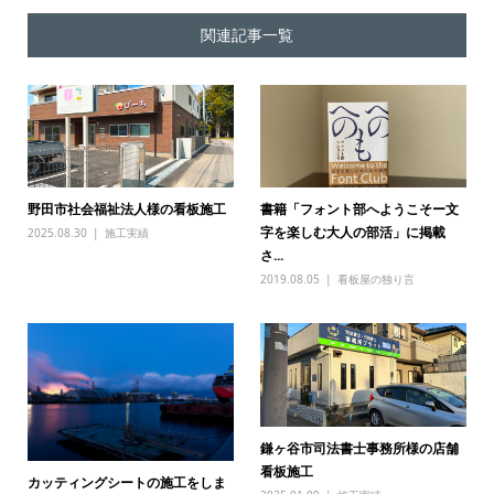
関連記事一覧
野田市社会福祉法人様の看板施工
書籍「フォント部へようこそー文
字を楽しむ大人の部活」に掲載
2025.08.30
施工実績
さ...
2019.08.05
看板屋の独り言
鎌ヶ谷市司法書士事務所様の店舗
看板施工
カッティングシートの施工をしま