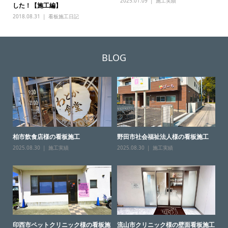
2025.01.09
施工実績
した！【施工編】
2018.08.31
看板施工日記
BLOG
柏市飲食店様の看板施工
野田市社会福祉法人様の看板施工
2025.08.30
施工実績
2025.08.30
施工実績
印西市ペットクリニック様の看板施
流山市クリニック様の壁面看板施工